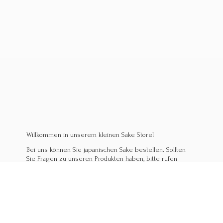
Willkommen in unserem kleinen Sake Store!
Bei uns können Sie japanischen Sake bestellen. Sollten
Sie Fragen zu unseren Produkten haben, bitte rufen
Sie uns an, oder kommen Sie in unser Izakaya Linz!
Wir helfen gerne weiter.
Mario & Sabine Shirakura
Ihre Experten für japanischen Sake