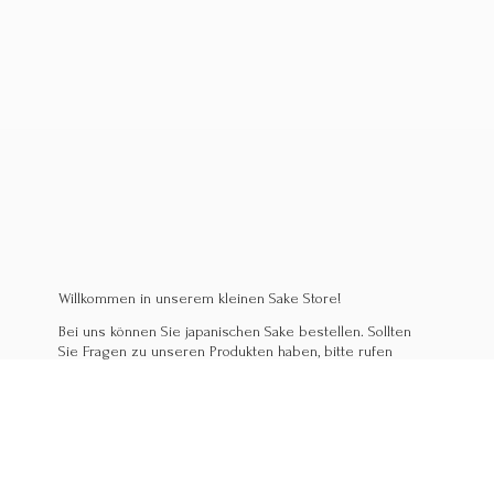
Willkommen in unserem kleinen Sake Store!
Bei uns können Sie japanischen Sake bestellen. Sollten
Sie Fragen zu unseren Produkten haben, bitte rufen
Sie uns an, oder kommen Sie in unser Izakaya Linz!
Wir helfen gerne weiter.
Mario & Sabine Shirakura
Ihre Experten für japanischen Sake