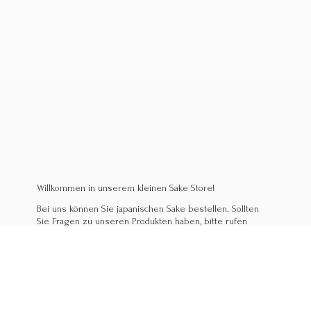
Willkommen in unserem kleinen Sake Store!
Bei uns können Sie japanischen Sake bestellen. Sollten
Sie Fragen zu unseren Produkten haben, bitte rufen
Sie uns an, oder kommen Sie in unser Izakaya Linz!
Wir helfen gerne weiter.
Mario & Sabine Shirakura
Ihre Experten für japanischen Sake